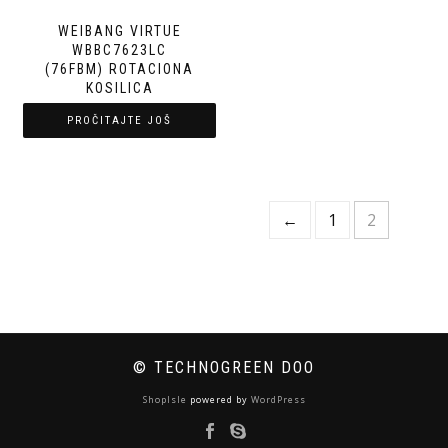
WEIBANG VIRTUE
WBBC7623LC
(76FBM) ROTACIONA
KOSILICA
PROČITAJTE JOŠ
←
1
2
© TECHNOGREEN DOO
ShopIsle
powered by
WordPress