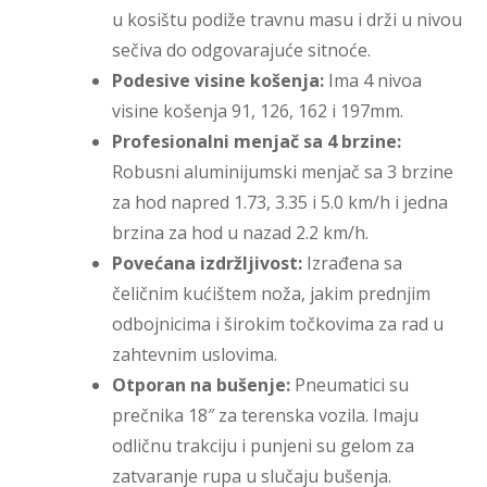
u kosištu podiže travnu masu i drži u nivou
sečiva do odgovarajuće sitnoće.
Podesive visine košenja:
Ima 4 nivoa
visine košenja 91, 126, 162 i 197mm.
Profesionalni menjač sa 4 brzine:
Robusni aluminijumski menjač sa 3 brzine
za hod napred 1.73, 3.35 i 5.0 km/h i jedna
brzina za hod u nazad 2.2 km/h.
Povećana izdržljivost:
Izrađena sa
čeličnim kućištem noža, jakim prednjim
odbojnicima i širokim točkovima za rad u
zahtevnim uslovima.
Otporan na bušenje:
Pneumatici su
prečnika 18″ za terenska vozila. Imaju
odličnu trakciju i punjeni su gelom za
zatvaranje rupa u slučaju bušenja.