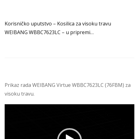
Korisničko uputstvo – Kosilica za visoku travu
WEIBANG WBBC7623LC – u pripremi…
Prikaz rada WEIBANG Virtue WBBC7623LC (76FBM) za
visoku travu.
Pregledač
video
zapisa