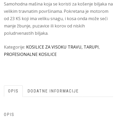
Samohodna mašina koja se koristi za košenje biljaka na
velikim travnatim površinama. Pokretana je motorom
od 23 KS koji ima veliku snagu, i kosa onda može seći
manje žbunje, puzavice ili korov od niskih
poludrvenastih biljaka.
Kategorije:
KOSILICE ZA VISOKU TRAVU, TARUPI
,
PROFESIONALNE KOSILICE
OPIS
DODATNE INFORMACIJE
OPIS