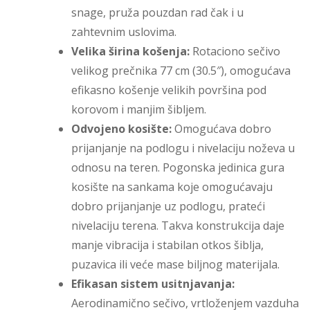
snage, pruža pouzdan rad čak i u
zahtevnim uslovima.
Velika širina košenja:
Rotaciono sečivo
velikog prečnika 77 cm (30.5″), omogućava
efikasno košenje velikih površina pod
korovom i manjim šibljem.
Odvojeno kosište:
Omogućava dobro
prijanjanje na podlogu i nivelaciju noževa u
odnosu na teren. Pogonska jedinica gura
kosište na sankama koje omogućavaju
dobro prijanjanje uz podlogu, prateći
nivelaciju terena. Takva konstrukcija daje
manje vibracija i stabilan otkos šiblja,
puzavica ili veće mase biljnog materijala.
Efikasan sistem usitnjavanja:
Aerodinamično sečivo, vrtloženjem vazduha