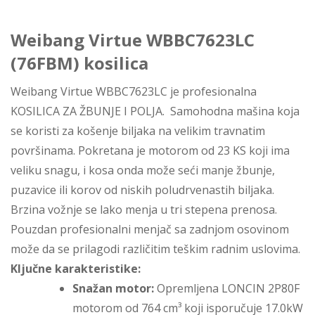
Weibang Virtue WBBC7623LC
(76FBM) kosilica
Weibang Virtue WBBC7623LC je profesionalna
KOSILICA ZA ŽBUNJE I POLJA. Samohodna mašina koja
se koristi za košenje biljaka na velikim travnatim
površinama. Pokretana je motorom od 23 KS koji ima
veliku snagu, i kosa onda može seći manje žbunje,
puzavice ili korov od niskih poludrvenastih biljaka.
Brzina vožnje se lako menja u tri stepena prenosa.
Pouzdan profesionalni menjač sa zadnjom osovinom
može da se prilagodi različitim teškim radnim uslovima.
Ključne karakteristike:
Snažan motor:
Opremljena LONCIN 2P80F
motorom od 764 cm³ koji isporučuje 17.0kW