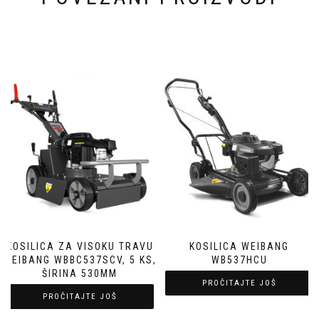
KOSILICA ZA VISOKU TRAVU
KOSILICA WEIBANG
WEIBANG WBBC537SCV, 5 KS,
WB537HCU
ŠIRINA 530MM
PROČITAJTE JOŠ
PROČITAJTE JOŠ