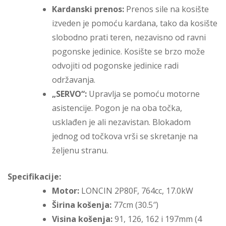
Kardanski prenos:
Prenos sile na kosište
izveden je pomoću kardana, tako da kosište
slobodno prati teren, nezavisno od ravni
pogonske jedinice. Kosište se brzo može
odvojiti od pogonske jedinice radi
održavanja.
„SERVO“:
Upravlja se pomoću motorne
asistencije. Pogon je na oba točka,
usklađen je ali nezavistan. Blokadom
jednog od točkova vrši se skretanje na
željenu stranu.
Specifikacije:
Motor:
LONCIN 2P80F, 764cc, 17.0kW
Širina košenja:
77cm (30.5″)
Visina košenja:
91, 126, 162 i 197mm (4