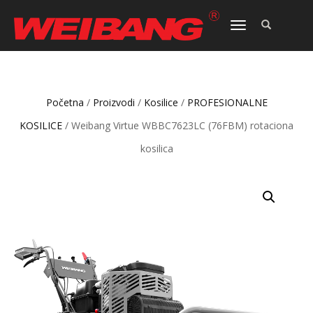
TOGGLE
NAVIGATION
Početna
/
Proizvodi
/
Kosilice
/
PROFESIONALNE
KOSILICE
/ Weibang Virtue WBBC7623LC (76FBM) rotaciona
kosilica