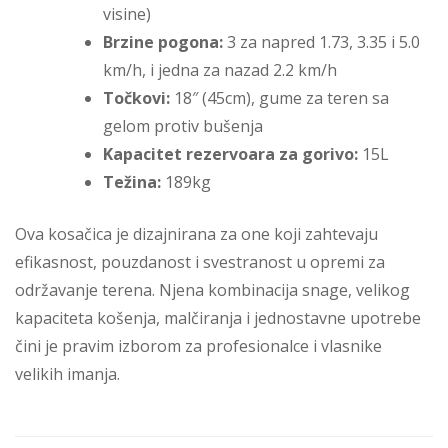
visine)
Brzine pogona:
3 za napred 1.73, 3.35 i 5.0
km/h, i jedna za nazad 2.2 km/h
Točkovi:
18″ (45cm), gume za teren sa
gelom protiv bušenja
Kapacitet rezervoara za gorivo:
15L
Težina:
189kg
Ova kosačica je dizajnirana za one koji zahtevaju
efikasnost, pouzdanost i svestranost u opremi za
održavanje terena. Njena kombinacija snage, velikog
kapaciteta košenja, malčiranja i jednostavne upotrebe
čini je pravim izborom za profesionalce i vlasnike
velikih imanja.