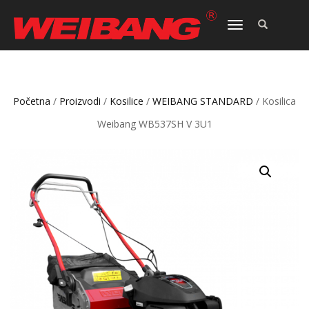
TOGGLE
NAVIGATION
Početna
/
Proizvodi
/
Kosilice
/
WEIBANG STANDARD
/ Kosilica
Weibang WB537SH V 3U1