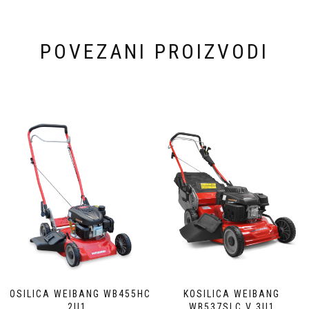
POVEZANI PROIZVODI
KOSILICA WEIBANG WB455HC
KOSILICA WEIBANG
2U1
WB537SLC V 3U1